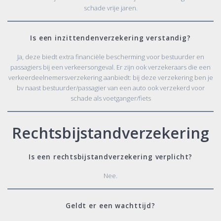
schade vrije jaren.
Is een inzittendenverzekering verstandig?
Ja, deze biedt extra financiële bescherming voor bestuurder en
passagiers bij een verkeersongeval. Er zijn ook verzekeraars die een
verkeerdeelnemersverzekering aanbiedt: bij deze verzekering ben je
bv naast bestuurder/passagier van een auto ook verzekerd voor
schade als voetganger/fiets
Rechtsbijstandverzekering
Is een rechtsbijstandverzekering verplicht?
Nee.
Geldt er een wachttijd?