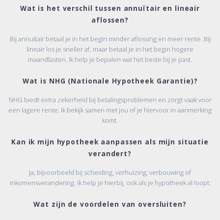
Wat is het verschil tussen annuïtair en lineair
aflossen?
Bij annuïtair betaal je in het begin minder aflossing en meer rente. Bij
lineair los je sneller af, maar betaal je in het begin hogere
maandlasten. Ik help je bepalen wat het beste bij je past.
Wat is NHG (Nationale Hypotheek Garantie)?
NHG biedt extra zekerheid bij betalingsproblemen en zorgt vaak voor
een lagere rente. Ik bekijk samen met jou of je hiervoor in aanmerking
komt.
Kan ik mijn hypotheek aanpassen als mijn situatie
verandert?
Ja, bijvoorbeeld bij scheiding, verhuizing, verbouwing of
inkomensverandering. Ik help je hierbij, ook als je hypotheek al loopt.
Wat zijn de voordelen van oversluiten?