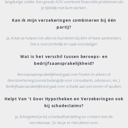
langdurige ziekte. Een goede AOV voorkomt financiële problemen als
je tijdelijk niet kunt werken.
Kan ik mijn verzekeringen combineren bij één
partij?
Ja, ik kan je helpen om alles te bundelen bij één of twee aanbieders.
Dat is overzichtelijk én vaak voordeliger.
Wat is het verschil tussen beroeps- en
bedrijfsaansprakelijkheid?
Beroepsaansprakelijkheid gaat over fouten in advies of
dienstverlening (vooral belangrijk voor consultants, adviseurs, etc.).
Bedrijfsaansprakelijkheid gaat over schade aan personen of spullen.
Helpt Van ’t Goor Hypotheken en Verzekeringen ook
bij schadeclaims?
Ja, ik begeleid je bij schadeafhandeling en contact met de
verzekeraar. Zo sta je er niet alleen voor.