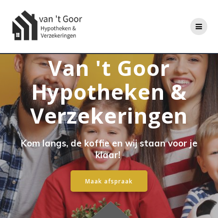
Ga
naar
de
inhoud
Van 't Goor
Hypotheken &
Verzekeringen
Kom langs, de koffie en wij staan voor je
klaar!
Maak afspraak