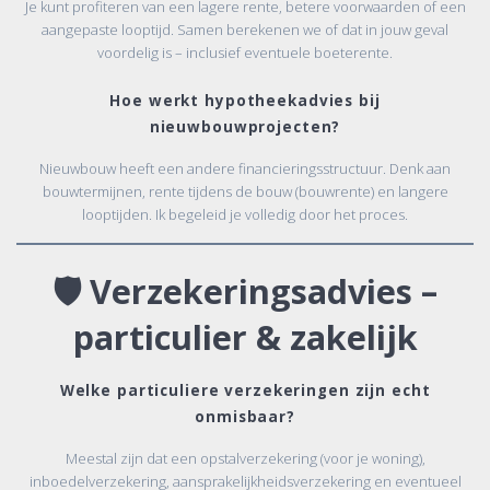
Je kunt profiteren van een lagere rente, betere voorwaarden of een
aangepaste looptijd. Samen berekenen we of dat in jouw geval
voordelig is – inclusief eventuele boeterente.
Hoe werkt hypotheekadvies bij
nieuwbouwprojecten?
Nieuwbouw heeft een andere financieringsstructuur. Denk aan
bouwtermijnen, rente tijdens de bouw (bouwrente) en langere
looptijden. Ik begeleid je volledig door het proces.
🛡️
Verzekeringsadvies –
particulier & zakelijk
Welke particuliere verzekeringen zijn echt
onmisbaar?
Meestal zijn dat een opstalverzekering (voor je woning),
inboedelverzekering, aansprakelijkheidsverzekering en eventueel