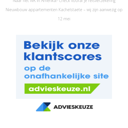
Naar het WK in Amerika? Check vooraf je reisverzekering
Nieuwbouw appartementen Kachelstaete – wij zijn aanwezig op
12 mei