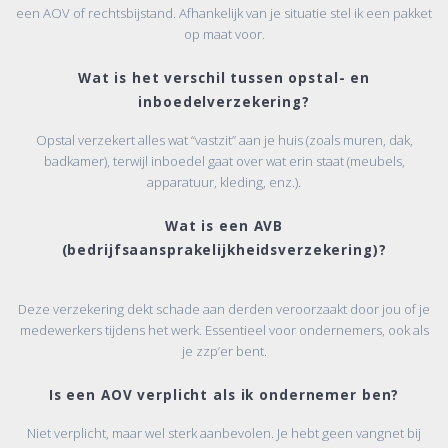
een AOV of rechtsbijstand. Afhankelijk van je situatie stel ik een pakket
op maat voor.
Wat is het verschil tussen opstal- en
inboedelverzekering?
Opstal verzekert alles wat “vastzit” aan je huis (zoals muren, dak,
badkamer), terwijl inboedel gaat over wat erin staat (meubels,
apparatuur, kleding, enz.).
Wat is een AVB
(bedrijfsaansprakelijkheidsverzekering)?
Deze verzekering dekt schade aan derden veroorzaakt door jou of je
medewerkers tijdens het werk. Essentieel voor ondernemers, ook als
je zzp’er bent.
Is een AOV verplicht als ik ondernemer ben?
Niet verplicht, maar wel sterk aanbevolen. Je hebt geen vangnet bij