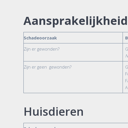
Aansprakelijkheid
Schadeoorzaak
B
Zijn er gewonden?
G
N
Zijn er geen gewonden?
G
F
F
A
Huisdieren