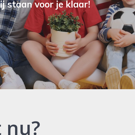
j staan voor je klaar!
t nu?