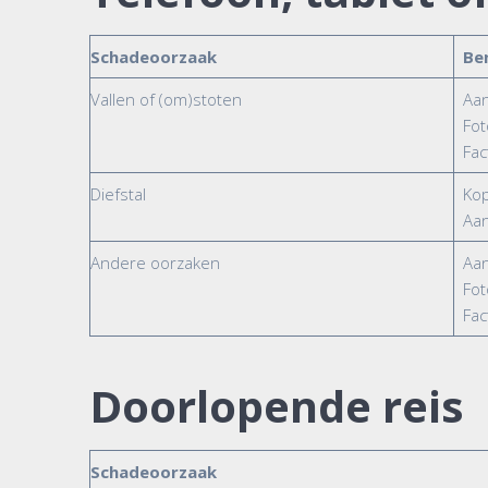
Schadeoorzaak
Be
Vallen of (om)stoten
Aa
Fot
Fac
Diefstal
Kop
Aa
Andere oorzaken
Aa
Fot
Fac
Doorlopende reis
Schadeoorzaak