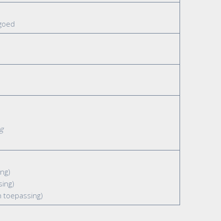
rgoed
ng
ng)
sing)
 toepassing)