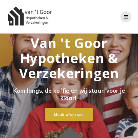
Ga
naar
de
inhoud
Van 't Goor
Hypotheken &
Verzekeringen
Kom langs, de koffie en wij staan voor je
klaar!
Maak afspraak