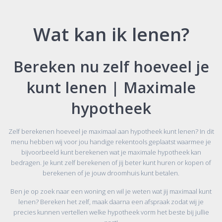
Wat kan ik lenen?
Bereken nu zelf hoeveel je
kunt lenen | Maximale
hypotheek
Zelf berekenen hoeveel je maximaal aan hypotheek kunt lenen? In dit
menu hebben wij voor jou handige rekentools geplaatst waarmee je
bijvoorbeeld kunt berekenen wat je maximale hypotheek kan
bedragen. Je kunt zelf berekenen of jij beter kunt huren or kopen of
berekenen of je jouw droomhuis kunt betalen.
Ben je op zoek naar een woning en wil je weten wat jij maximaal kunt
lenen? Bereken het zelf, maak daarna een afspraak zodat wij je
precies kunnen vertellen welke hypotheek vorm het beste bij jullie