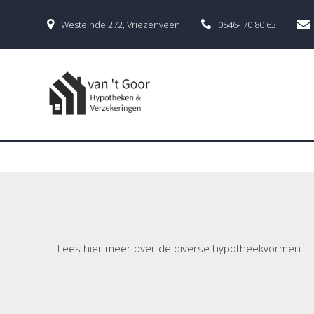
Ga
naar
Westeinde 272, Vriezenveen
0546- 70 80 63
de
inhoud
Hypotheekvormen
Lees hier meer over de diverse hypotheekvormen