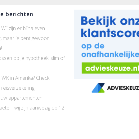
e berichten
 Wij zijn er bijna even
t, maar je bent gewoon
!
ossen op je hypotheek: slim of
 WK in Amerika? Check
 reisverzekering
uw appartementen
aete – wij zijn aanwezig op 12