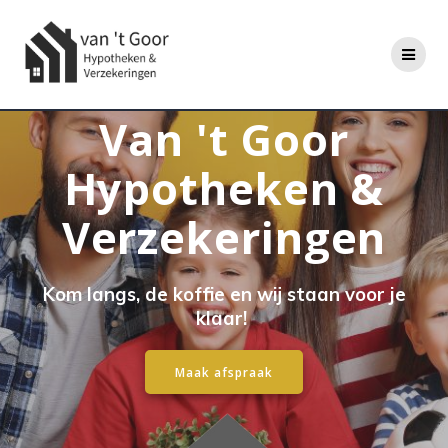
Ga
naar
de
inhoud
Van 't Goor
Hypotheken &
Verzekeringen
Kom langs, de koffie en wij staan voor je
klaar!
Maak afspraak