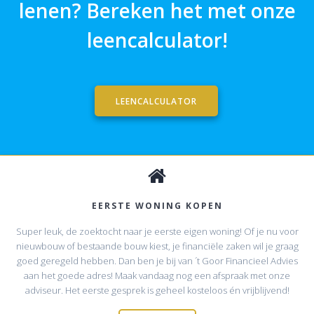
lenen? Bereken het met onze
leencalculator!
LEENCALCULATOR
EERSTE WONING KOPEN
Super leuk, de zoektocht naar je eerste eigen woning! Of je nu voor
nieuwbouw of bestaande bouw kiest, je financiële zaken wil je graag
goed geregeld hebben. Dan ben je bij van ´t Goor Financieel Advies
aan het goede adres! Maak vandaag nog een afspraak met onze
adviseur. Het eerste gesprek is geheel kosteloos én vrijblijvend!