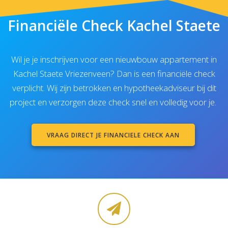
Financiële Check Kachel Staete
Wil je je inschrijven voor een nieuwbouw appartement in
Kachel Staete Vriezenveen? Dan is een financiële check
verplicht. Wij zijn betrokken en hypotheekadviseur bij dit
project en verzorgen deze check snel en volledig voor je.
VRAAG DIRECT JE FINANCIELE CHECK AAN