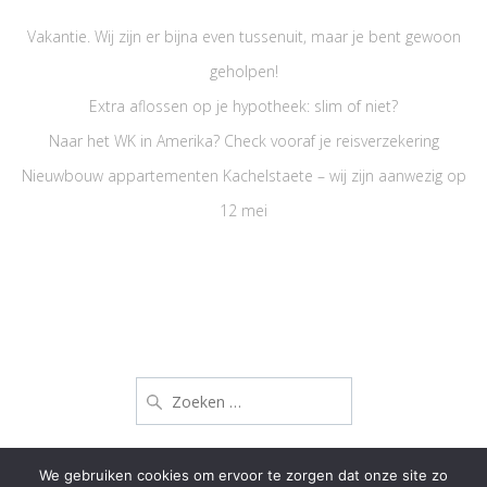
Vakantie. Wij zijn er bijna even tussenuit, maar je bent gewoon
geholpen!
Extra aflossen op je hypotheek: slim of niet?
Naar het WK in Amerika? Check vooraf je reisverzekering
Nieuwbouw appartementen Kachelstaete – wij zijn aanwezig op
12 mei
Zoeken
naar:
We gebruiken cookies om ervoor te zorgen dat onze site zo