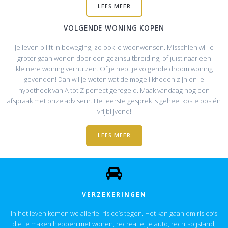
LEES MEER
VOLGENDE WONING KOPEN
Je leven blijft in beweging, zo ook je woonwensen. Misschien wil je
groter gaan wonen door een gezinsuitbreiding, of juist naar een
kleinere woning verhuizen. Of je hebt je volgende droom woning
gevonden! Dan wil je weten wat de mogelijkheden zijn en je
hypotheek van A tot Z perfect geregeld. Maak vandaag nog een
afspraak met onze adviseur. Het eerste gesprek is geheel kosteloos én
vrijblijvend!
LEES MEER
VERZEKERINGEN
In het leven komen we allerlei risico’s tegen. Het kan gaan om risico’s
die te maken hebben met wonen, recreatie, je auto, rechtsbijstand,