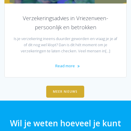
Verzekeringsadvies in Vriezenveen-
persoonlijk en betrokken
Is je verzekering ineens duurder geworden en vraag je je af
of dit nog wel klopt? Dan is dit hét moment om je
verzekeringen te laten checken. Veel mensen in[…]
Read more
MEER NIEUWS
Wil je weten hoeveel je kunt