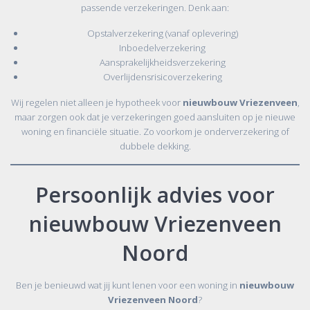
passende verzekeringen. Denk aan:
Opstalverzekering (vanaf oplevering)
Inboedelverzekering
Aansprakelijkheidsverzekering
Overlijdensrisicoverzekering
Wij regelen niet alleen je hypotheek voor
nieuwbouw Vriezenveen
,
maar zorgen ook dat je verzekeringen goed aansluiten op je nieuwe
woning en financiële situatie. Zo voorkom je onderverzekering of
dubbele dekking.
Persoonlijk advies voor
nieuwbouw Vriezenveen
Noord
Ben je benieuwd wat jij kunt lenen voor een woning in
nieuwbouw
Vriezenveen Noord
?