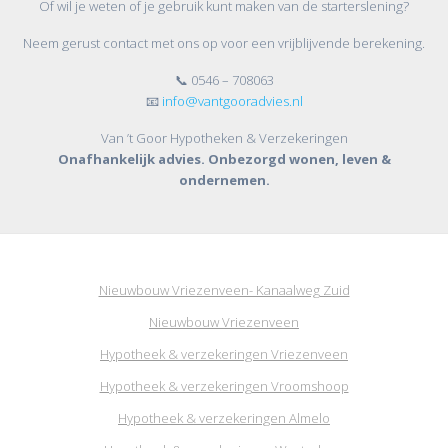
Of wil je weten of je gebruik kunt maken van de starterslening?
Neem gerust contact met ons op voor een vrijblijvende berekening.
📞 0546 – 708063
📧
info@vantgooradvies.nl
Van ’t Goor Hypotheken & Verzekeringen
Onafhankelijk advies. Onbezorgd wonen, leven &
ondernemen.
Nieuwbouw Vriezenveen- Kanaalweg Zuid
Nieuwbouw Vriezenveen
Hypotheek & verzekeringen Vriezenveen
Hypotheek & verzekeringen Vroomshoop
Hypotheek & verzekeringen Almelo