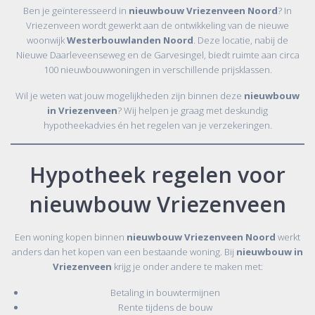
Ben je geïnteresseerd in
nieuwbouw Vriezenveen Noord
? In
Vriezenveen wordt gewerkt aan de ontwikkeling van de nieuwe
woonwijk
Westerbouwlanden Noord
. Deze locatie, nabij de
Nieuwe Daarleveenseweg en de Garvesingel, biedt ruimte aan circa
100 nieuwbouwwoningen in verschillende prijsklassen.
Wil je weten wat jouw mogelijkheden zijn binnen deze
nieuwbouw
in Vriezenveen
? Wij helpen je graag met deskundig
hypotheekadvies én het regelen van je verzekeringen.
Hypotheek regelen voor
nieuwbouw Vriezenveen
Een woning kopen binnen
nieuwbouw Vriezenveen Noord
werkt
anders dan het kopen van een bestaande woning. Bij
nieuwbouw in
Vriezenveen
krijg je onder andere te maken met:
Betaling in bouwtermijnen
Rente tijdens de bouw