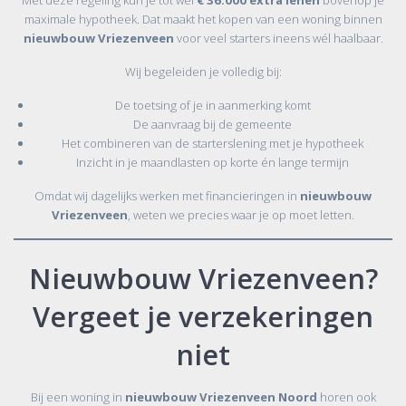
maximale hypotheek. Dat maakt het kopen van een woning binnen
nieuwbouw Vriezenveen
voor veel starters ineens wél haalbaar.
Wij begeleiden je volledig bij:
De toetsing of je in aanmerking komt
De aanvraag bij de gemeente
Het combineren van de starterslening met je hypotheek
Inzicht in je maandlasten op korte én lange termijn
Omdat wij dagelijks werken met financieringen in
nieuwbouw
Vriezenveen
, weten we precies waar je op moet letten.
Nieuwbouw Vriezenveen?
Vergeet je verzekeringen
niet
Bij een woning in
nieuwbouw Vriezenveen Noord
horen ook