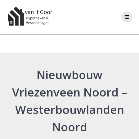
Ga
naar
de
inhoud
Nieuwbouw Vriezenveen Noord
– Westerbouwlanden Noord
Nieuwbouw
Vriezenveen Noord –
Westerbouwlanden
Noord