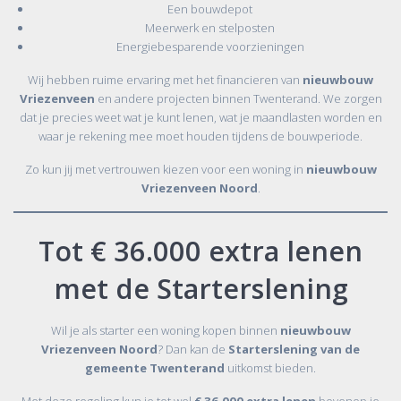
Een bouwdepot
Meerwerk en stelposten
Energiebesparende voorzieningen
Wij hebben ruime ervaring met het financieren van
nieuwbouw
Vriezenveen
en andere projecten binnen Twenterand. We zorgen
dat je precies weet wat je kunt lenen, wat je maandlasten worden en
waar je rekening mee moet houden tijdens de bouwperiode.
Zo kun jij met vertrouwen kiezen voor een woning in
nieuwbouw
Vriezenveen Noord
.
Tot € 36.000 extra lenen
met de Starterslening
Wil je als starter een woning kopen binnen
nieuwbouw
Vriezenveen Noord
? Dan kan de
Starterslening van de
gemeente Twenterand
uitkomst bieden.
Met deze regeling kun je tot wel
€ 36.000 extra lenen
bovenop je