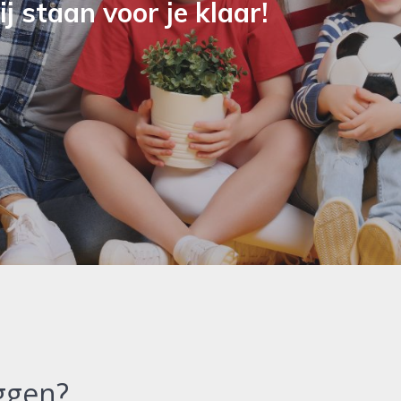
j staan voor je klaar!
ggen?