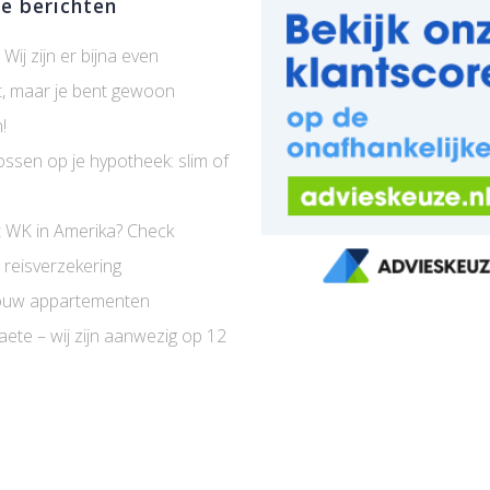
e berichten
 Wij zijn er bijna even
t, maar je bent gewoon
!
ossen op je hypotheek: slim of
 WK in Amerika? Check
 reisverzekering
uw appartementen
aete – wij zijn aanwezig op 12