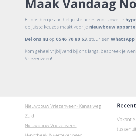
Maak Vandaag No
Bij ons ben je aan het juiste adres voor zowel je
hyp
de juiste keuzes maakt voor je
nieuwbouw appartem
Bel ons nu
op
0546 70 80 63
, stuur een
WhatsApp
Kom geheel vrijblijvend bij ons langs, bespreek je w
Vriezenveen!
Recent
Nieuwbouw Vriezenveen- Kanaalweg
Zuid
Vakantie.
Nieuwbouw Vriezenveen
tussenui
Hypotheek & verzekeringen