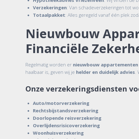
Hypotheekadvies Vriezenveen
: Wij vinden de
Verzekeringen
: Van schadeverzekeringen tot woo
Totaalpakket
: Alles geregeld vanaf één plek zodat
Nieuwbouw Appart
Financiële Zekerh
Regelmatig worden er
nieuwbouw appartementen i
haalbaar is, geven wij je
helder en duidelijk advies
.
Onze verzekeringsdiensten v
Auto/motorverzekering
Rechtsbijstandsverzekering
Doorlopende reisverzekering
Overlijdensrisicoverzekering
Woonhuisverzekering