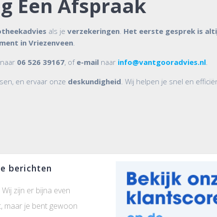
g Een Afspraak
otheekadvies
als je
verzekeringen
.
Het eerste gesprek is alti
ent in Vriezenveen
.
naar
06 526 39167
, of
e-mail
naar
info@vantgooradvies.nl
.
ensen, en ervaar onze
deskundigheid
. Wij helpen je snel en effici
e berichten
 Wij zijn er bijna even
t, maar je bent gewoon