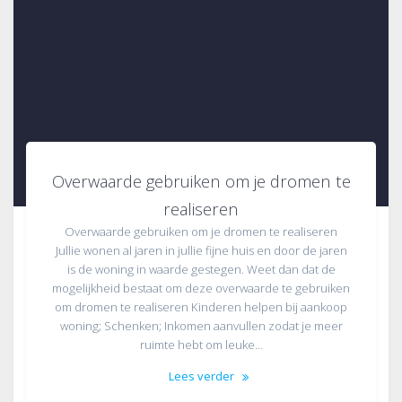
Overwaarde gebruiken om je dromen te
realiseren
Overwaarde gebruiken om je dromen te realiseren
Jullie wonen al jaren in jullie fijne huis en door de jaren
is de woning in waarde gestegen. Weet dan dat de
mogelijkheid bestaat om deze overwaarde te gebruiken
om dromen te realiseren Kinderen helpen bij aankoop
woning; Schenken; Inkomen aanvullen zodat je meer
ruimte hebt om leuke…
Lees verder