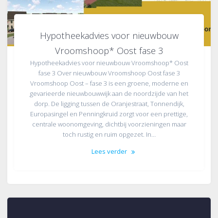
Hypotheekadvies voor nieuwbouw
Vroomshoop* Oost fase 3
Hypotheekadvies voor nieuwbouw Vroomshoop* Oost
fase 3 Over nieuwbouw Vroomshoop Oost fase 3
Vroomshoop Oost – fase 3 is een groene, moderne en
gevarieerde nieuwbouwwijk aan de noordzijde van het
dorp. De ligging tussen de Oranjestraat, Tonnendijk,
Europasingel en Penningkruid zorgt voor een prettige,
centrale woonomgeving, dichtbij voorzieningen maar
toch rustig en ruim opgezet. In…
Lees verder