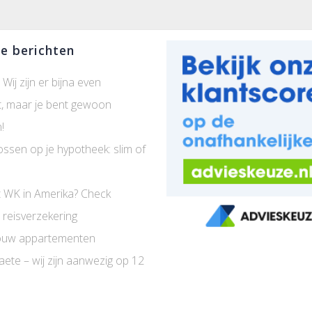
e berichten
 Wij zijn er bijna even
t, maar je bent gewoon
!
ossen op je hypotheek: slim of
 WK in Amerika? Check
 reisverzekering
uw appartementen
aete – wij zijn aanwezig op 12