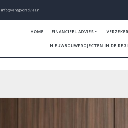
info@vantgooradvies.nl
HOME
FINANCIEEL ADVIES
VERZEKE
NIEUWBOUWPROJECTEN IN DE REG
geman