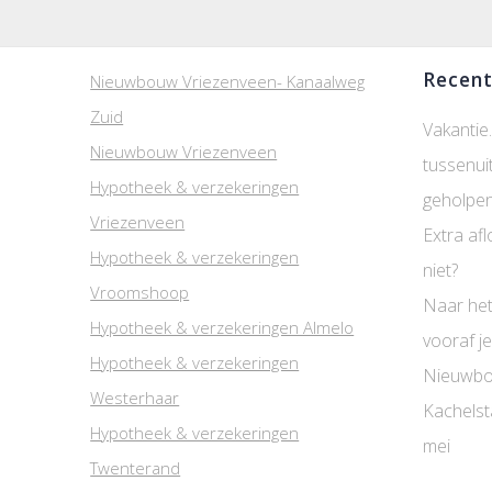
Recent
Nieuwbouw Vriezenveen- Kanaalweg
Zuid
Vakantie.
Nieuwbouw Vriezenveen
tussenui
Hypotheek & verzekeringen
geholpen
Vriezenveen
Extra afl
Hypotheek & verzekeringen
niet?
Vroomshoop
Naar het
Hypotheek & verzekeringen Almelo
vooraf je
Hypotheek & verzekeringen
Nieuwbo
Westerhaar
Kachelst
Hypotheek & verzekeringen
mei
Twenterand