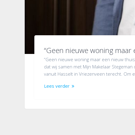
“Geen nieuwe woning maar e
“Geen nieuwe woning maar een nieuw thuis” 
dat wij samen met Mijn Makelaar Stegeman 
vanuit Hasselt in Vriezenveen terecht. Om 
Lees verder