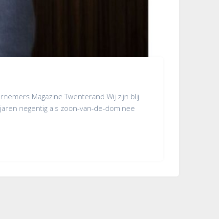
rnemers Magazine Twenterand Wij zijn blij
jaren negentig als zoon-van-de-dominee