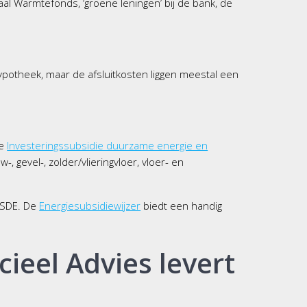
al Warmtefonds, ‘groene leningen’ bij de bank, de
ypotheek, maar de afsluitkosten liggen meestal een
ke
Investeringssubsidie duurzame energie en
 gevel-, zolder/vlieringvloer, vloer- en
 ISDE. De
Energiesubsidiewijzer
biedt een handig
ieel Advies levert