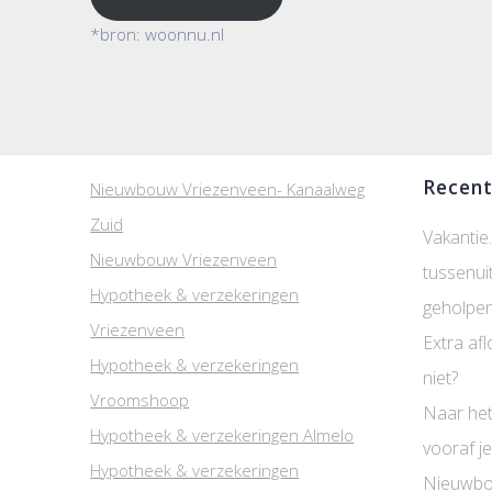
*bron: woonnu.nl
Recent
Nieuwbouw Vriezenveen- Kanaalweg
Zuid
Vakantie.
Nieuwbouw Vriezenveen
tussenui
Hypotheek & verzekeringen
geholpen
Vriezenveen
Extra afl
Hypotheek & verzekeringen
niet?
Vroomshoop
Naar het
Hypotheek & verzekeringen Almelo
vooraf je
Hypotheek & verzekeringen
Nieuwbo