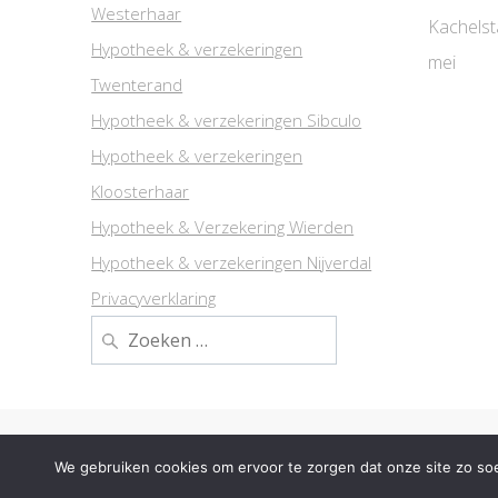
Westerhaar
Kachelst
Hypotheek & verzekeringen
mei
Twenterand
Hypotheek & verzekeringen Sibculo
Hypotheek & verzekeringen
Kloosterhaar
Hypotheek & Verzekering Wierden
Hypotheek & verzekeringen Nijverdal
Privacyverklaring
Zoeken
naar:
We gebruiken cookies om ervoor te zorgen dat onze site zo soep