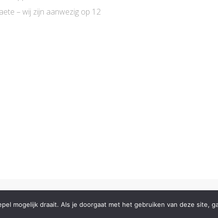
aete – wij zijn aanwezig op 12
van 't Goor Hypotheken & Verzekeringen
el mogelijk draait. Als je doorgaat met het gebruiken van deze site, g
Copyright © 2026 van 't Goor Hypotheken & Verzekeringen.