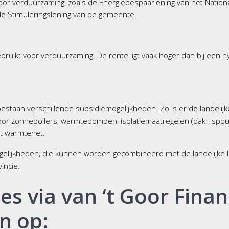
voor verduurzaming, zoals de Energiebespaarlening van het Nationa
de Stimuleringslening van de gemeente.
ruikt voor verduurzaming. De rente ligt vaak hoger dan bij een h
taan verschillende subsidiemogelijkheden. Zo is er de landelij
or zonneboilers, warmtepompen, isolatiemaatregelen (dak-, spouw-,
et warmtenet.
mogelijkheden, die kunnen worden gecombineerd met de landelijke
incie.
s via van ‘t Goor Financ
n op: