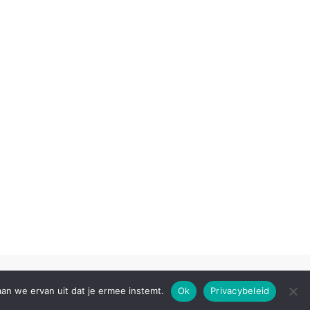
aan we ervan uit dat je ermee instemt.
Ok
Privacybeleid