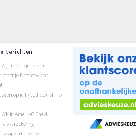
e berichten
 Wij zijn er bijna even
t, maar je bent gewoon
!
ossen op je hypotheek: slim of
 WK in Amerika? Check
 reisverzekering
uw appartementen