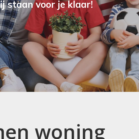
j staan voor je klaar!
men woning