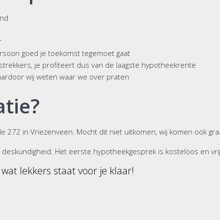
end
k
r
ls persoon goed je toekomst tegemoet gaat
trekkers, je profiteert dus van de laagste hypotheekrente
waardoor wij weten waar we over praten
atie?
e 272 in Vriezenveen. Mocht dit niet uitkomen, wij komen ook graag
deskundigheid. Het eerste hypotheekgesprek is kosteloos en vrij
wat lekkers staat voor je klaar!