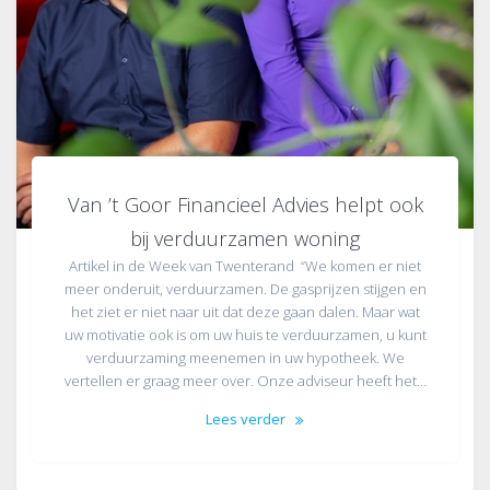
Van ’t Goor Financieel Advies helpt ook
bij verduurzamen woning
Artikel in de Week van Twenterand “We komen er niet
meer onderuit, verduurzamen. De gasprijzen stijgen en
het ziet er niet naar uit dat deze gaan dalen. Maar wat
uw motivatie ook is om uw huis te verduurzamen, u kunt
verduurzaming meenemen in uw hypotheek. We
vertellen er graag meer over. Onze adviseur heeft het…
Lees verder