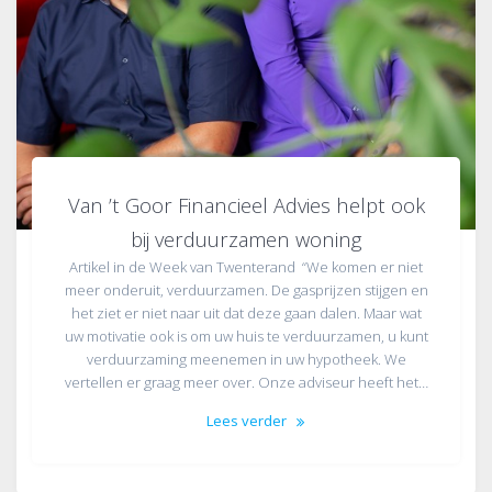
Van ’t Goor Financieel Advies helpt ook
bij verduurzamen woning
Artikel in de Week van Twenterand “We komen er niet
meer onderuit, verduurzamen. De gasprijzen stijgen en
het ziet er niet naar uit dat deze gaan dalen. Maar wat
uw motivatie ook is om uw huis te verduurzamen, u kunt
verduurzaming meenemen in uw hypotheek. We
vertellen er graag meer over. Onze adviseur heeft het…
Lees verder