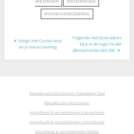
VRIEZENVEEN
VERZEKERINGEN
WOONHUISVERZEKERING
Bericht
Volgend
Volgende:
Het beste advies
Vorig
Vorige:
Het Corona virus
navigatie
bericht:
bij je in de regio! En dat
bericht:
en je reisverzekering
allemaal onder één dak.
Nieuwbouw Vriezenveen- Kanaalweg Zuid
Nieuwbouw Vriezenveen
Hypotheek & verzekeringen Vriezenveen
Hypotheek & verzekeringen Vroomshoop
Hypotheek & verzekeringen Almelo