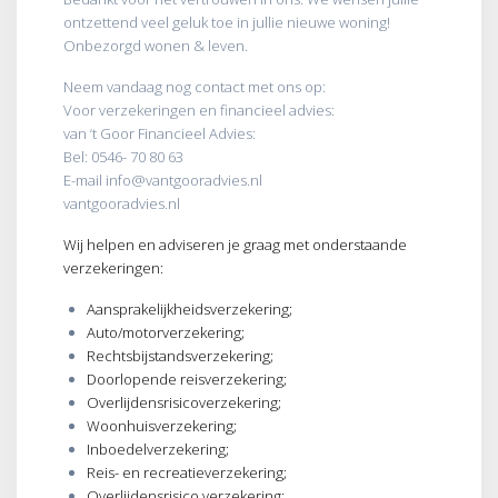
ontzettend veel geluk toe in jullie nieuwe woning!
Onbezorgd wonen & leven.
Neem vandaag nog contact met ons op:
Voor verzekeringen en financieel advies:
van ‘t Goor Financieel Advies:
Bel: 0546- 70 80 63
E-mail info@vantgooradvies.nl
vantgooradvies.nl
Wij hel
pen en adviseren je graag met onderstaande
verzekeringen:
Aansprakelijkheidsverzekering;
Auto/motorverzekering;
Rechtsbijstandsverzekering;
Doorlopende reisverzekering;
Overlijdensrisicoverzekering;
Woonhuisverzekering;
Inboedelverzekering;
Reis- en recreatieverzekering;
Overlijdensrisico verzekering;