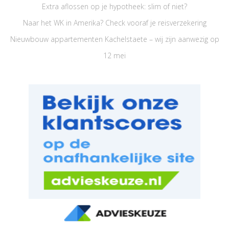
Extra aflossen op je hypotheek: slim of niet?
Naar het WK in Amerika? Check vooraf je reisverzekering
Nieuwbouw appartementen Kachelstaete – wij zijn aanwezig op
12 mei