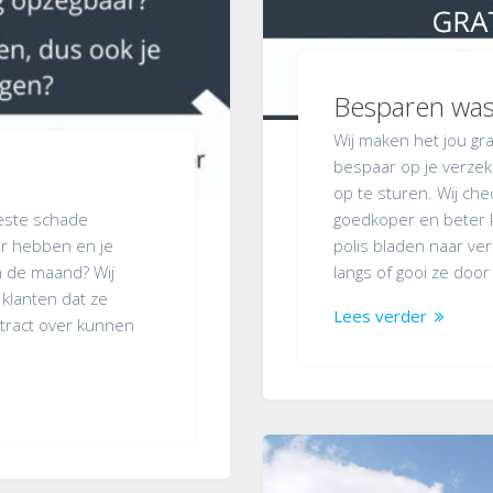
Besparen was 
Wij maken het jou gra
bespaar op je verzek
op te sturen. Wij che
este schade
goedkoper en beter k
ar hebben en je
polis bladen naar ve
an de maand? Wij
langs of gooi ze doo
 klanten dat ze
Lees verder
ntract over kunnen