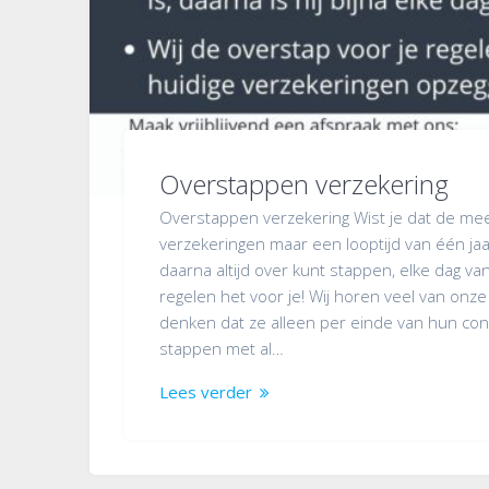
Overstappen verzekering
Overstappen verzekering Wist je dat de me
verzekeringen maar een looptijd van één ja
daarna altijd over kunt stappen, elke dag v
regelen het voor je! Wij horen veel van onze
denken dat ze alleen per einde van hun co
stappen met al…
Lees verder