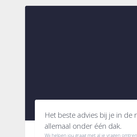
Het beste advies bij je in de 
allemaal onder één dak.
Wij helpen jou graag met al je vragen omtren