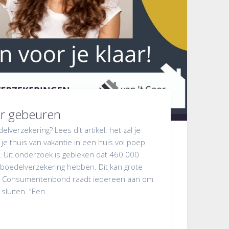
ar gebeuren
elverzekering? Lees dit artikel: het zal je
e thuis van vakantie in een huis vol poep
d. Uit onderzoek is gebleken dat 460.000
boedelverzekering hebben. Dit kan grote
e Consumentenbond raadt iedereen aan om
e sluiten. “Een…