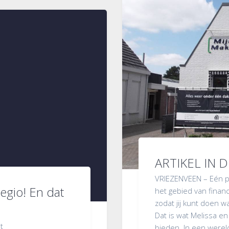
ARTIKEL IN
VRIEZENVEEN – Eén pl
regio! En dat
het gebied van finan
zodat jij kunt doen w
Dat is wat Melissa en
t
bieden. In een werel