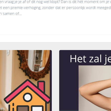
 vraag je je af of dit nog wel klopt? Dan is dit hét moment om je
een premie-verhoging, zonder dat er persoonlijk wordt meegedacht
ken samen of…