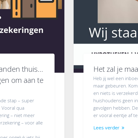
manden thuis…
Het zal je ma
gen om aan te
Heb jij wel een inboed
maar gebeuren. Kom j
en niets is verzeker
nde stap – super
huishoudens geen in
. Vooral qua
gevolgen hebben. D
ering – niet meer
er vooral eentje af t
zekering – voor alle
Lees verder
 per ongeluk iets bij…