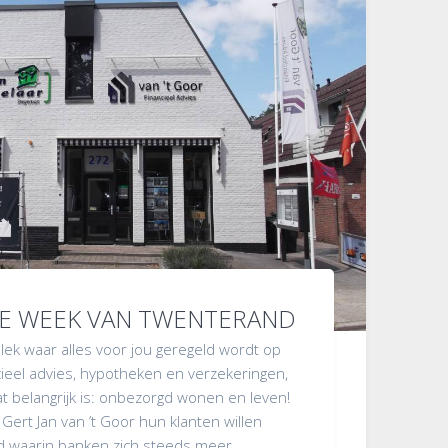
 DE WEEK VAN TWENTERAND
ek waar alles voor jou geregeld wordt op
cieel advies, hypotheken en verzekeringen,
at belangrijk is: onbezorgd wonen en leven!
 Gert Jan van ’t Goor hun klanten willen
d waarin banken zich steeds meer