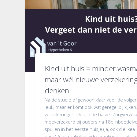
Kind uit huis = minder was
maar wél nieuwe verzekerin
denken!
Na de studie of gewoon klaar voor de volge
leuk, maar er komt ook wat geregel bij kijken
verzekeringen. Dit zijn de basics:Zorgverzek
meeverzekerd bij ouders na 18e!Inboedelver
spullen in het eerste huisje (ja, ook die Ikea-
bank).Aansprakelijkheidsverzekering – als je