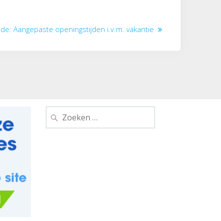
Volgend
nde:
Aangepaste openingstijden i.v.m. vakantie
bericht:
Zoeken
naar: