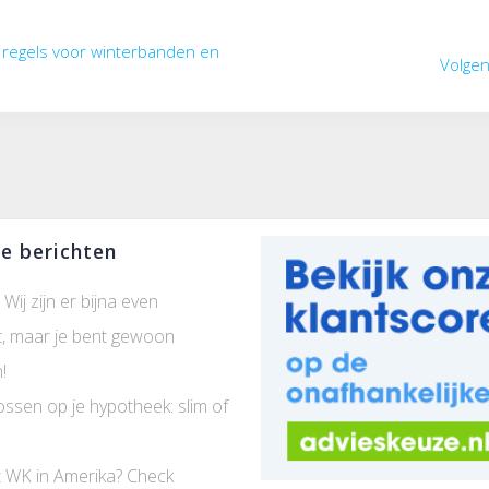
e regels voor winterbanden en
Volge
e berichten
 Wij zijn er bijna even
t, maar je bent gewoon
!
ossen op je hypotheek: slim of
 WK in Amerika? Check