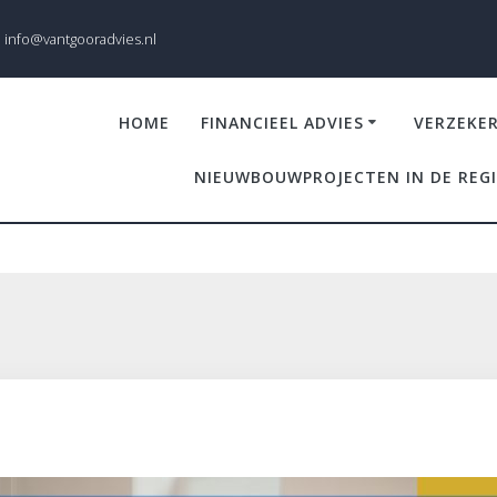
info@vantgooradvies.nl
HOME
FINANCIEEL ADVIES
VERZEKE
NIEUWBOUWPROJECTEN IN DE REG
riezenveen- persoonlijk en b