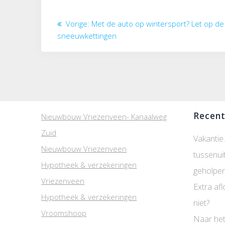
Bericht
Vorig
Vorige:
Met de auto op wintersport? Let op d
navigatie
bericht:
sneeuwkettingen
Recent
Nieuwbouw Vriezenveen- Kanaalweg
Zuid
Vakantie.
Nieuwbouw Vriezenveen
tussenui
Hypotheek & verzekeringen
geholpen
Vriezenveen
Extra afl
Hypotheek & verzekeringen
niet?
Vroomshoop
Naar het