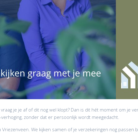
raag je je af of dit nog wel klopt? Dan is dit hét moment om je v
verhoging, zonder dat er persoonlijk wordt meegedacht.
 in Vriezenveen. We kijken samen of je verzekeringen nog passen bij