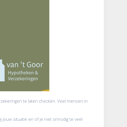
erzekeringen te laten checken. Veel mensen in
 jouw situatie en of je niet onnodig te veel