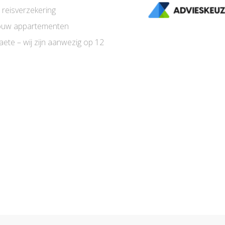
 reisverzekering
uw appartementen
aete – wij zijn aanwezig op 12