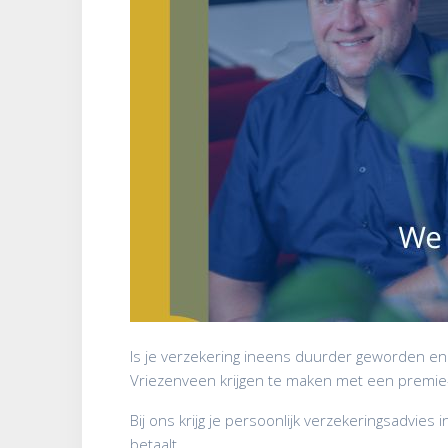
Is je verzekering ineens duurder geworden en v
Vriezenveen krijgen te maken met een premie-
Bij ons krijg je persoonlijk verzekeringsadvies
betaalt.