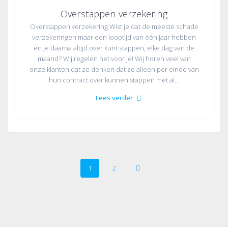
Overstappen verzekering
Overstappen verzekering Wist je dat de meeste schade
verzekeringen maar een looptijd van één jaar hebben
en je daarna altijd over kunt stappen, elke dag van de
maand? Wij regelen het voor je! Wij horen veel van
onze klanten dat ze denken dat ze alleen per einde van
hun contract over kunnen stappen met al…
Lees verder
Berichten
Pagina
Pagina
1
2
navigatie