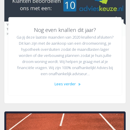
Nog even knallen dit jaar?
Ga jij deze laatste maanden van 2020 knallend afsluiten?
Dit kan zijn met de aankoop van een droomwoning, je
hypotheek oversluiten zodat de maandlasten lager
worden of die verbouwing plannen zodat je huis jullie
droom woning wordt. Wij helpen je graag met al je
financiële vragen. Wij zijn 100% onafhankelijk! Advies bij
een onafhankelijk adviseur…
Lees verder