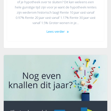
of je hypotheek over te sluiten? Dit kan weleens een
hele gunstige tijd zijn voor je want de hypotheek rentes
zijn wederom historisch laag! Rente 10 jaar vast vanaf
0.97% Rente 20 jaar vast vanaf 1.17% Rente 30 jaar vast
vanaf 1.5% Groter wonen in je…
Lees verder