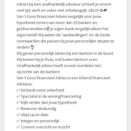
Advies bij een onafhankelijk adviseur scheelt je enorm
veel tijd, werk en zeker niet onbelangrijk: GELD! 🥳💸
Van ‘t Goor Financieel Advies vergelijkt voor jouw
hypotheek rentes van meer dan 35 banken en
geldverstrekkers!✌️ Je eigen bank vergelijkt alleen het
eigen tarief! Wij weten de “aanbiedingen” en de beste
voorwaarden die passen bij jouw persoonlijke situatie te
vinden! 👌
Wij geven persoonlijk advies bij een kantoor in de buurt.
Wij komen bij je thuis, ook buiten kantoor uren.
Onafhankelijk advies heeft zoveel voordelen ten
opzichte van de banken!
Van ’t Goor Financieel Advies is een Erkend Financieel
Adviseur.
✅ Dit biedt extra zekerheid
✅ Specialist in de woningfinanciering
✅ Kijkt verder dan jouw hypotheek
✅ Bewezen deskundig
✅ Altijd up-to-date
✅ Integer en persoonlijk
✅ Creëert overzicht en inzicht