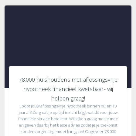
78.000 huishoudens met aflossingsvrije
hypotheek financieel kwetsbaar- wij
helpen graag!
Loopt jouw aflossingsvrije hypotheek binnen nu en 10
jaar af? Zorg dat je op tijd inzicht krijgt wat dit voor jouw
financiële situatie betekent. Wij kijken graag met je mee
en geven daarbij het beste advies zodat je je toekomst
zonder zorgen tegemoet kan gaan! Ongeveer 78.000