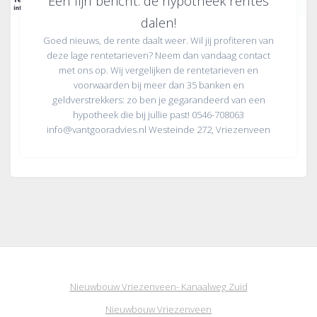
Een fijn bericht: de hypotheek rentes
dalen!
Goed nieuws, de rente daalt weer. Wil jij profiteren van
deze lage rentetarieven? Neem dan vandaag contact
met ons op. Wij vergelijken de rentetarieven en
voorwaarden bij meer dan 35 banken en
geldverstrekkers: zo ben je gegarandeerd van een
hypotheek die bij jullie past! 0546-708063
info@vantgooradvies.nl Westeinde 272, Vriezenveen
Nieuwbouw Vriezenveen- Kanaalweg Zuid
Nieuwbouw Vriezenveen