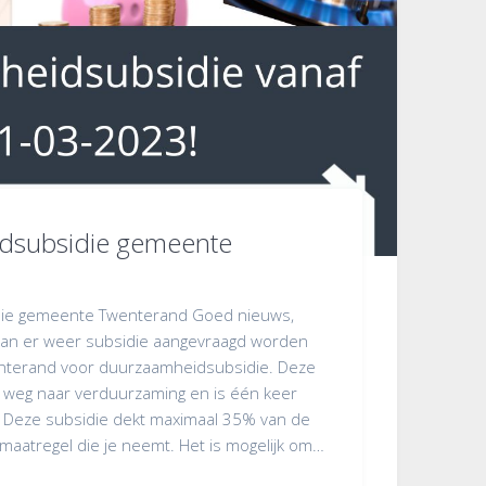
dsubsidie gemeente
ie gemeente Twenterand Goed nieuws,
kan er weer subsidie aangevraagd worden
nterand voor duurzaamheidsubsidie. Deze
p weg naar verduurzaming en is één keer
. Deze subsidie dekt maximaal 35% van de
 maatregel die je neemt. Het is mogelijk om…