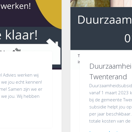
Duurzaamhei
Twenterand
el Advies werken wij
 we jou echt kennen!
Duurzaamheidsubsid
isme! Samen zijn we er
vanaf 1 maart 2023 
 we jou. Wij hebben
bij de gemeente Twe
subsidie helpt jou o
per jaar beschikbaar
totale kosten van de