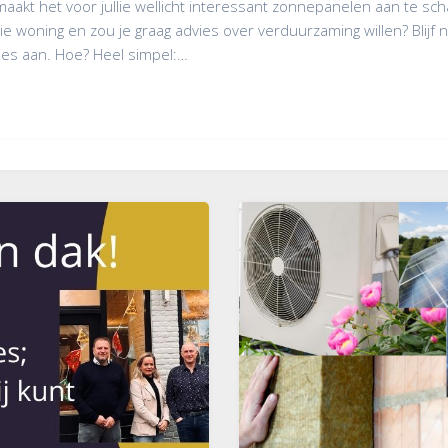
 maakt het voor jullie wellicht interessant zonnepanelen aan te sch
ie woning en zou je graag advies over verduurzaming willen? Blijf 
ies aan. Hoe? Heel simpel:…