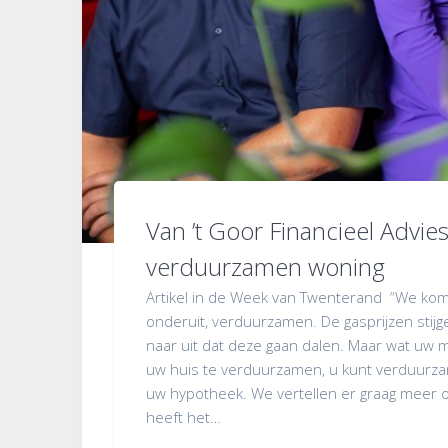
Van ’t Goor Financieel Advies
verduurzamen woning
Artikel in de Week van Twenterand “We kom
onderuit, verduurzamen. De gasprijzen stijge
naar uit dat deze gaan dalen. Maar wat uw m
uw huis te verduurzamen, u kunt verduur
uw hypotheek. We vertellen er graag meer 
heeft het…