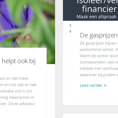
De gasprijzen 
De gasprijzen blijven 
aankomend winter. He
Warm de winter door 
 helpt ook bij
zonnepanelen, een w
hebben het certific
waarover wij praten 
en er niet meer
n en het ziet er niet
Lees verder
otivatie ook is om
zaming meenemen in
over. Onze adviseur