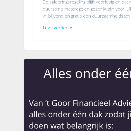
De salderingsregeling blijft voorlopig en dat
duurzame maatregelen geschikt zijn voor jull
vrijblijvend en gratis een duurzaamheidsadv
Lees verder