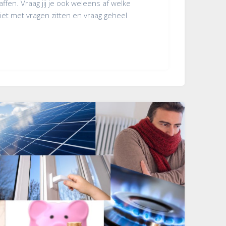
affen. Vraag jij je ook weleens af welke
niet met vragen zitten en vraag geheel