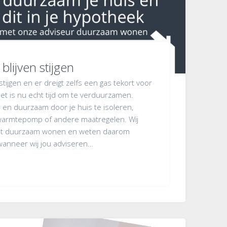
blijven stijgen
stijgen en er dreigt zelfs een gas tekort voor
t is nu echt tijd om te verduurzamen.
en duurzaam door je huis te isoleren,
armtepomp of andere maatregelen. Wij
aat duurzaam wonen en weten daarom
wanneer wij jou adviseren…