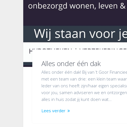
Alles onder één dak
Alles onder één dak! Bij van ’t Goor Financie
met een team van drie: een klein team waar
Ieder van ons heeft zijn/haar eigen special
voor jou, samen adviseren we en ontzorgen
alles in huis zodat jij kunt doen wat…
Lees verder