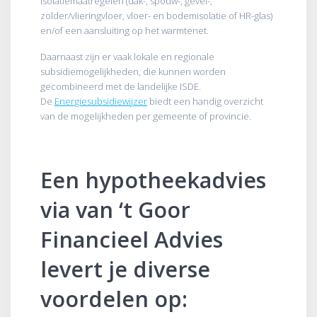
isolatiemaatregelen (dak-, spouw-, gevel-,
zolder/vlieringvloer, vloer- en bodemisolatie of HR-glas)
en/of een aansluiting op het warmtenet.
Daarnaast zijn er vaak lokale en regionale
subsidiemogelijkheden, die kunnen worden
gecombineerd met de landelijke ISDE.
De
Energiesubsidiewijzer
biedt een handig overzicht
van de mogelijkheden per gemeente of provincie.
Een hypotheekadvies
via van ‘t Goor
Financieel Advies
levert je diverse
voordelen op: