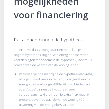
mogelijkheden
voor financiering
Extra lenen binnen de hypotheek
Indien je verduurzamingsplannen hebt, kun je een
hogere hypotheek krijgen. Wie energiebesparende
voorzieningen meeneemt in de hypotheek, kan tot 106
procent van de waarde van de woning lenen.
Vaak weet je nog niet bij de de hypotheekaanvraag
of je je huis wil verduurzamen. In dat geval kan het
energiebespaarbudget (EBB) uitkomst bieden, als
apart ‘potje’ binnen de hypotheek voor
verduurzaming. Hierbij leen je extra (maximaal 6
procent boven de waarde van de woning vóór
uitvoering van de energiebesparende