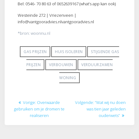
Bel: 0546- 70 80 63 of 0652639167 (what’s app kan ook)
Westeinde 272 | Vriezenveen |
info@vantgooradvies.nlvantgooradvies.nl
*bron: woonnu.nl
GAS PRIJZEN
HUIS ISOLEREN
STIJGENDE GAS
PRIJZEN
VERBOUWEN
VERDUURZAMEN
WONING
Bericht
Vorig
Volgend
Vorige:
Overwaarde
Volgende:
“Wat wij nu doen
navigatie
bericht:
bericht:
gebruiken om je dromen te
was tien jaar geleden
realiseren
ouderwets”