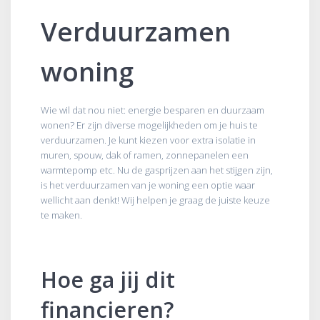
Verduurzamen
woning
Wie wil dat nou niet: energie besparen en duurzaam
wonen? Er zijn diverse mogelijkheden om je huis te
verduurzamen. Je kunt kiezen voor extra isolatie in
muren, spouw, dak of ramen, zonnepanelen een
warmtepomp etc. Nu de gasprijzen aan het stijgen zijn,
is het verduurzamen van je woning een optie waar
wellicht aan denkt! Wij helpen je graag de juiste keuze
te maken.
Hoe ga jij dit
financieren?