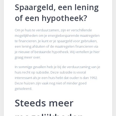
Spaargeld, een lening
of een hypotheek?
Om je huis te verduurzamen, zijn er verschillende
mogelijkheden om je energiebesparende maatregelen
te financieren. Je kunt er je spaargeld voor gebruiken,
een lening afsluiten of de maatregelen financieren via
je nieuwe of bestaande hypotheek. Wij vertellen je hier
graag meer over.
In sommige gevallen heb je bij de verduurzaming van je
huis recht op subsidie. Deze subsidie is vooral
interessant als je een huis hebt dat ouder is dan 1992.
Deze huizen zijn vaak nog niet of minder goed
geïsoleerd.
Steeds meer