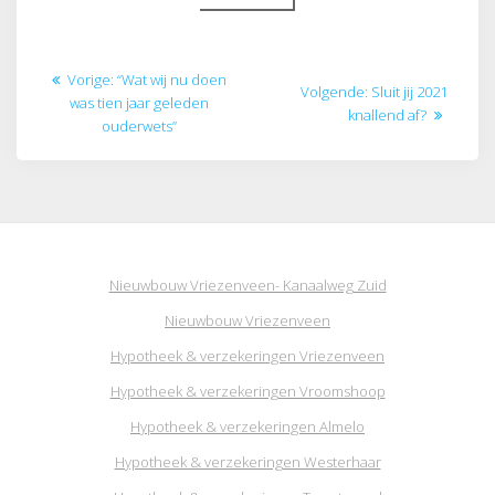
Bericht
Vorig
Vorige:
“Wat wij nu doen
Volgend
Volgende:
Sluit jij 2021
navigatie
bericht:
was tien jaar geleden
bericht:
knallend af?
ouderwets”
Nieuwbouw Vriezenveen- Kanaalweg Zuid
Nieuwbouw Vriezenveen
Hypotheek & verzekeringen Vriezenveen
Hypotheek & verzekeringen Vroomshoop
Hypotheek & verzekeringen Almelo
Hypotheek & verzekeringen Westerhaar