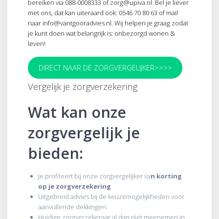
bereiken via 088-0008333 of zorg@upiva.nl. Bel je liever
met ons, dat kan uiteraard ook: 0546 70 80 63 of mail
naar info@vantgooradvies.nl. Wij helpen je graag zodat
je kunt doen wat belangrijk is: onbezorgd wonen &
leven!
DIRECT NAAR DE ZORGVERGELIJKER>>>>
Vergelijk je zorgverzekering
Wat kan onze
zorgvergelijk je
bieden:
Je profiteert bij onze zorgvergelijker va
n korting
op je zorgverzekering
Uitgebreid advies bij de keuzemogelijkheden voor
aanvullende dekkingen.
Huidige zorgverzekeraar al dan niet meenemen in